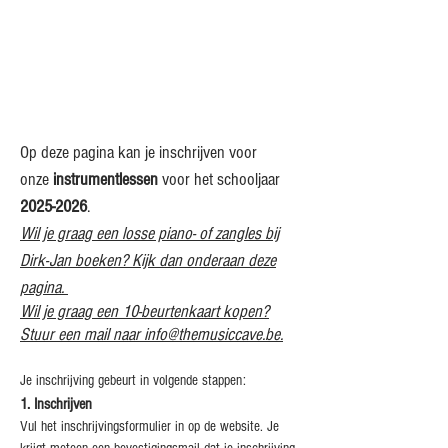
Op deze pagina kan je inschrijven voor
onze
instrumentlessen
voor het schooljaar
2025-2026
.
Wil je graag een losse piano- of zangles bij
Dirk-Jan boeken? Kijk dan onderaan deze
pagina. ​
Wil je graag een 10-beurtenkaart kopen?
Stuur een mail naar
info@themusiccave.be
.
Je inschrijving gebeurt in volgende stappen:
1. Inschrijven
Vul het inschrijvingsformulier in op de website. Je