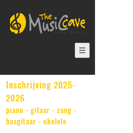
Inschrijving
2025
-
2026
piano - gitaar - zang -
basgitaar - ukelele