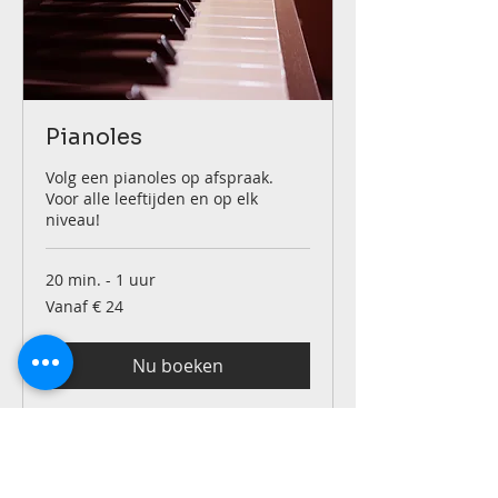
Pianoles
Volg een pianoles op afspraak.
Voor alle leeftijden en op elk
niveau!
20 min. - 1 uur
Vanaf
Vanaf € 24
24
euro
Nu boeken